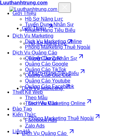
Luuthanhtrung.com
Giới Thiệu
Hồ Sơ Năng Lực
Tuyển Dụng Nhân Sự
Giới Thiệu
Khách Hàng Tiêu Biểu
Dịch Vụ Marketing
Dịch Vụ Marketing Online
Hồ Sơ Năng Lực
Phòng Marketing Thuê Ngoài
Dịch Vụ Quảng Cáo
Quảng Cáo Zalo
Tuyển Dụng Nhân Sự
Quảng Cáo Google
Quảng Cáo TikTok
Khách Hàng Tiêu Biểu
Quảng Cáo Cốc Cốc
Quảng Cáo Youtube
Quảng Cáo Facebook
Dịch Vụ Marketing
Thiết Kế Web
Theo Mẫu
Theo Yêu Cầu
Dịch Vụ Marketing Online
Đào Tạo
Kiến Thức
Phòng Marketing Thuê Ngoài
Facebook Ads
Zalo Ads
Liên Hệ
Dịch Vụ Quảng Cáo