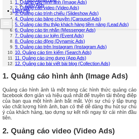
1. Quảng cáo hình ảnh (Image Ads)
Zalo Ads
2. Quảng cáo video (Video Ads)
Liên Hệ
3. Quảng cáo trình chiếu (Slideshow Ads)
4. Quảng cáo băng chuyền (Carousel Ads)
5. Quảng cáo thu thập khách hàng tiềm năng (Lead Ads)
6. Quảng cáo tin nhắn (Messenger Ads)
7. Quảng cáo sự kiện (Event Ads)
8. Quảng cáo động (Dynamic Ads)
9. Quảng cáo trên Instagram (Instagram Ads)
10. Quảng cáo tìm kiếm (Search Ads)
11. Quảng cáo ứng dụng (App Ads)
12. Quảng cáo bài viết bài blog (Collection Ads)
1. Quảng cáo hình ảnh (Image Ads)
Quảng cáo hình ảnh là một trong các hình thức quảng cáo
facebook đơn giản và hiệu quả nhất để truyền tải thông điệp
của bạn qua một hình ảnh bắt mắt. Với sự chú ý tập trung
vào chất lượng hình ảnh, bạn có thể dễ dàng thu hút sự chú
ý của khách hàng, tạo dựng sự kết nối ngay từ cái nhìn đầu
tiên.
2. Quảng cáo video (Video Ads)