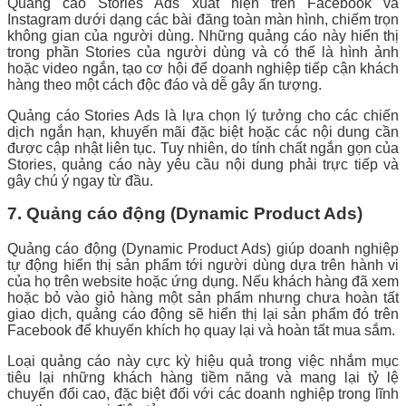
Quảng cáo Stories Ads xuất hiện trên Facebook và
Instagram dưới dạng các bài đăng toàn màn hình, chiếm trọn
không gian của người dùng. Những quảng cáo này hiển thị
trong phần Stories của người dùng và có thể là hình ảnh
hoặc video ngắn, tạo cơ hội để doanh nghiệp tiếp cận khách
hàng theo một cách độc đáo và dễ gây ấn tượng.
Quảng cáo Stories Ads là lựa chọn lý tưởng cho các chiến
dịch ngắn hạn, khuyến mãi đặc biệt hoặc các nội dung cần
được cập nhật liên tục. Tuy nhiên, do tính chất ngắn gọn của
Stories, quảng cáo này yêu cầu nội dung phải trực tiếp và
gây chú ý ngay từ đầu.
7. Quảng cáo động (Dynamic Product Ads)
Quảng cáo động (Dynamic Product Ads) giúp doanh nghiệp
tự động hiển thị sản phẩm tới người dùng dựa trên hành vi
của họ trên website hoặc ứng dụng. Nếu khách hàng đã xem
hoặc bỏ vào giỏ hàng một sản phẩm nhưng chưa hoàn tất
giao dịch, quảng cáo động sẽ hiển thị lại sản phẩm đó trên
Facebook để khuyến khích họ quay lại và hoàn tất mua sắm.
Loại quảng cáo này cực kỳ hiệu quả trong việc nhắm mục
tiêu lại những khách hàng tiềm năng và mang lại tỷ lệ
chuyển đổi cao, đặc biệt đối với các doanh nghiệp trong lĩnh