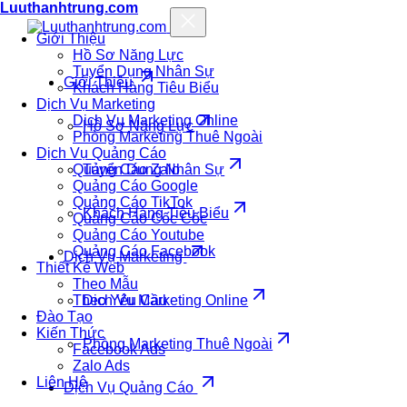
Luuthanhtrung.com
Giới Thiệu
Hồ Sơ Năng Lực
Tuyển Dụng Nhân Sự
Giới Thiệu
Khách Hàng Tiêu Biểu
Dịch Vụ Marketing
Dịch Vụ Marketing Online
Hồ Sơ Năng Lực
Phòng Marketing Thuê Ngoài
Dịch Vụ Quảng Cáo
Quảng Cáo Zalo
Tuyển Dụng Nhân Sự
Quảng Cáo Google
Quảng Cáo TikTok
Khách Hàng Tiêu Biểu
Quảng Cáo Cốc Cốc
Quảng Cáo Youtube
Quảng Cáo Facebook
Dịch Vụ Marketing
Thiết Kế Web
Theo Mẫu
Theo Yêu Cầu
Dịch Vụ Marketing Online
Đào Tạo
Kiến Thức
Phòng Marketing Thuê Ngoài
Facebook Ads
Zalo Ads
Liên Hệ
Dịch Vụ Quảng Cáo