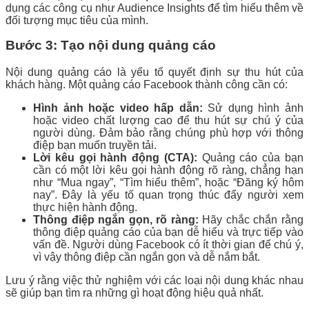
dụng các công cụ như Audience Insights để tìm hiểu thêm về
đối tượng mục tiêu của mình.
Bước 3: Tạo nội dung quảng cáo
Nội dung quảng cáo là yếu tố quyết định sự thu hút của
khách hàng. Một quảng cáo Facebook thành công cần có:
Hình ảnh hoặc video hấp dẫn:
Sử dụng hình ảnh
hoặc video chất lượng cao để thu hút sự chú ý của
người dùng. Đảm bảo rằng chúng phù hợp với thông
điệp bạn muốn truyền tải.
Lời kêu gọi hành động (CTA):
Quảng cáo của bạn
cần có một lời kêu gọi hành động rõ ràng, chẳng hạn
như “Mua ngay”, “Tìm hiểu thêm”, hoặc “Đăng ký hôm
nay”. Đây là yếu tố quan trọng thúc đẩy người xem
thực hiện hành động.
Thông điệp ngắn gọn, rõ ràng:
Hãy chắc chắn rằng
thông điệp quảng cáo của bạn dễ hiểu và trực tiếp vào
vấn đề. Người dùng Facebook có ít thời gian để chú ý,
vì vậy thông điệp cần ngắn gọn và dễ nắm bắt.
Lưu ý rằng việc thử nghiệm với các loại nội dung khác nhau
sẽ giúp bạn tìm ra những gì hoạt động hiệu quả nhất.