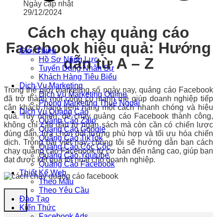
Ngày cập nhật
29/12/2024
Cách chạy quảng cáo
Facebook hiệu quả: Hướng
Giới Thiệu
dẫn từ A – Z
Hồ Sơ Năng Lực
Tuyển Dụng Nhân Sự
Khách Hàng Tiêu Biểu
Dịch Vụ Marketing
Trong thế giới marketing số ngày nay, quảng cáo Facebook
Dịch Vụ Marketing Online
đã trở thành một công cụ mạnh mẽ giúp doanh nghiệp tiếp
Phòng Marketing Thuê Ngoài
cận khách hàng tiềm năng một cách nhanh chóng và hiệu
Dịch Vụ Quảng Cáo
quả. Tuy nhiên, để chạy quảng cáo Facebook thành công,
Quảng Cáo Zalo
không chỉ cần đầu tư ngân sách mà còn cần có chiến lược
Quảng Cáo Google
đúng đắn, lựa chọn đối tượng phù hợp và tối ưu hóa chiến
Quảng Cáo TikTok
dịch. Trong bài viết này, chúng tôi sẽ hướng dẫn bạn cách
Quảng Cáo Cốc Cốc
chạy quảng cáo Facebook từ cơ bản đến nâng cao, giúp bạn
Quảng Cáo Youtube
đạt được kết quả tốt nhất cho doanh nghiệp.
Quảng Cáo Facebook
Thiết Kế Web
Theo Mẫu
Theo Yêu Cầu
Đào Tạo
Kiến Thức
Facebook Ads