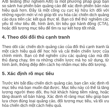
A/B testing (thử nghiệm A/B) là một phương pháp giúp bạn
so sánh hai phiên bản quảng cáo để xác định phiên bản nào
hiệu quả hơn. Đây là một công cụ cực kỳ hữu ích đối với
những người mới vì nó giúp tối ưu hóa các chiến dịch quảng
cáo dựa trên các kết quả thực tế. Bạn có thể thử nghiệm các
yếu tố như tiêu đề, hình ảnh, lời kêu gọi hành động (CTA),
hoặc đối tượng mục tiêu để tìm ra sự kết hợp tốt nhất.
4. Theo dõi đối thủ cạnh tranh
Theo dõi các chiến dịch quảng cáo của đối thủ cạnh tranh là
một cách hiệu quả để học hỏi và cải thiện chiến lược của
chính mình. Bạn có thể nghiên cứu các quảng cáo mà đối
thủ đang chạy, tìm ra những chiến lược mà họ sử dụng, từ
hình ảnh, thông điệp đến cách họ nhắm mục tiêu đối tượng.
5. Xác định rõ mục tiêu
Trước khi bắt đầu chiến dịch quảng cáo, bạn cần xác định rõ
mục tiêu mà bạn muốn đạt được. Mục tiêu này có thể là tăng
lượng người theo dõi, thu hút khách hàng tiềm năng, hoặc
tăng doanh số bán hàng. Xác định rõ ràng mục tiêu giúp bạn
lựa chọn đúng loại quảng cáo, đối tượng mục tiêu, và tối ưu
hóa chiến dịch một cách hiệu quả.