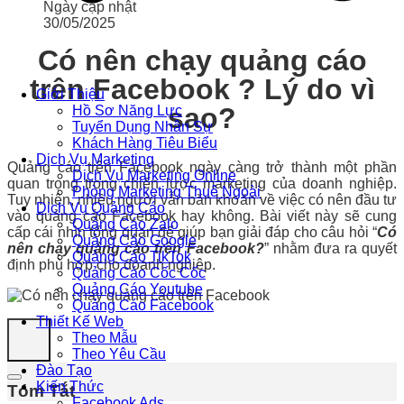
Ngày cập nhật
30/05/2025
Có nên chạy quảng cáo
trên Facebook ? Lý do vì
Giới Thiệu
sao?
Hồ Sơ Năng Lực
Tuyển Dụng Nhân Sự
Khách Hàng Tiêu Biểu
Dịch Vụ Marketing
Quảng cáo trên Facebook ngày càng trở thành một phần
Dịch Vụ Marketing Online
quan trọng trong chiến lược marketing của doanh nghiệp.
Phòng Marketing Thuê Ngoài
Tuy nhiên, nhiều người vẫn băn khoăn về việc có nên đầu tư
Dịch Vụ Quảng Cáo
vào quảng cáo Facebook hay không. Bài viết này sẽ cung
Quảng Cáo Zalo
cấp cái nhìn tổng quan để giúp bạn giải đáp cho câu hỏi “
Có
Quảng Cáo Google
nên chạy quảng cáo trên Facebook?
” nhằm đưa ra quyết
Quảng Cáo TikTok
định phù hợp cho doanh nghiệp.
Quảng Cáo Cốc Cốc
Quảng Cáo Youtube
Quảng Cáo Facebook
Thiết Kế Web
Theo Mẫu
Theo Yêu Cầu
Đào Tạo
Kiến Thức
Tóm Tắt
Facebook Ads