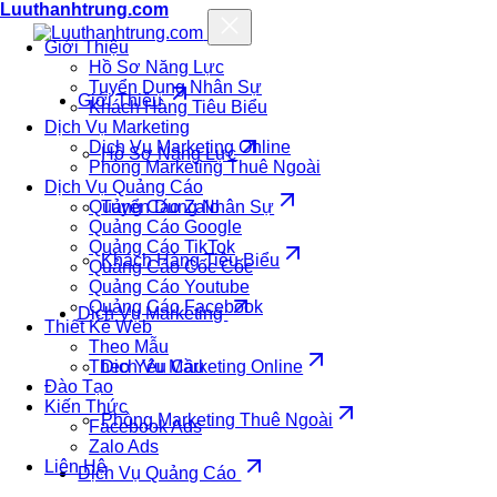
Luuthanhtrung.com
Giới Thiệu
Hồ Sơ Năng Lực
Tuyển Dụng Nhân Sự
Giới Thiệu
Khách Hàng Tiêu Biểu
Dịch Vụ Marketing
Dịch Vụ Marketing Online
Hồ Sơ Năng Lực
Phòng Marketing Thuê Ngoài
Dịch Vụ Quảng Cáo
Quảng Cáo Zalo
Tuyển Dụng Nhân Sự
Quảng Cáo Google
Quảng Cáo TikTok
Khách Hàng Tiêu Biểu
Quảng Cáo Cốc Cốc
Quảng Cáo Youtube
Quảng Cáo Facebook
Dịch Vụ Marketing
Thiết Kế Web
Theo Mẫu
Theo Yêu Cầu
Dịch Vụ Marketing Online
Đào Tạo
Kiến Thức
Phòng Marketing Thuê Ngoài
Facebook Ads
Zalo Ads
Liên Hệ
Dịch Vụ Quảng Cáo