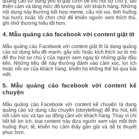
quảng cáo sử dụng yếu tố gây cười để thu hút sự chú ý, tạo
thiện cảm và tăng mức độ tương tác với khách hàng. Những
nội dung này thường kết hợp meme, câu nói vui, tình huống
hài hước hoặc lối chơi chữ để khiến người xem thích thú,
ghi nhớ thương hiệu tốt hơn.
4. Mẫu quảng cáo facebook với content giật tít
Mẫu quảng cáo Facebook với content giật tít là dạng quảng
cáo sử dụng tiêu đề mạnh, gây sốc hoặc kích thích sự tò mò
để thu hút sự chú ý của người xem ngay từ những giây đầu
tiên. Những tiêu đề này thường đánh vào cảm xúc, lợi ích
hoặc nỗi sợ của khách hàng, khiến họ không thể bỏ qua bài
viết.
5. Mẫu quảng cáo facebook với content kể
chuyện
Mẫu quảng cáo Facebook với content kể chuyện là dạng
quảng cáo sử dụng câu chuyện (storytelling) để thu hút, kết
nối cảm xúc và tạo sự đồng cảm với khách hàng. Thay vì chỉ
liệt kê lợi ích, loại content này đưa người xem vào một tình
huống thực tế, khiến họ cảm thấy gần gũi và dễ bị thuyết
phục hơn.