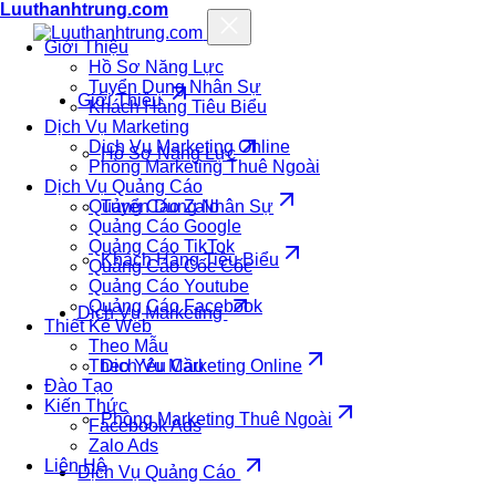
Luuthanhtrung.com
Giới Thiệu
Hồ Sơ Năng Lực
Tuyển Dụng Nhân Sự
Giới Thiệu
Khách Hàng Tiêu Biểu
Dịch Vụ Marketing
Dịch Vụ Marketing Online
Hồ Sơ Năng Lực
Phòng Marketing Thuê Ngoài
Dịch Vụ Quảng Cáo
Quảng Cáo Zalo
Tuyển Dụng Nhân Sự
Quảng Cáo Google
Quảng Cáo TikTok
Khách Hàng Tiêu Biểu
Quảng Cáo Cốc Cốc
Quảng Cáo Youtube
Quảng Cáo Facebook
Dịch Vụ Marketing
Thiết Kế Web
Theo Mẫu
Theo Yêu Cầu
Dịch Vụ Marketing Online
Đào Tạo
Kiến Thức
Phòng Marketing Thuê Ngoài
Facebook Ads
Zalo Ads
Liên Hệ
Dịch Vụ Quảng Cáo