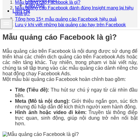
Mẫu quảng cáo Facebook là gì?
Zalo Ads
Mẫu quảng cáo Facebook đánh đúng Insight mang lại hiệu
Liên Hệ
quả gì?
Tổng hợp 15+ mẫu quảng cáo Facebook hiệu quả
Lưu ý khi viết những bài quảng cáo hay trên Facebook
Mẫu quảng cáo Facebook là gì?
Mẫu quảng cáo trên Facebook là nội dung được sử dụng để
triển khai các chiến dịch quảng cáo trên Facebook Ads hoặc
các nền tảng khác. Tuy nhiên, trong phạm vi bài viết này,
chúng ta sẽ tập trung vào các mẫu quảng cáo dành riêng cho
hoạt động chạy Facebook Ads.
Một mẫu bài quảng cáo Facebook hoàn chỉnh bao gồm:
Title (Tiêu đề):
Thu hút sự chú ý ngay từ cái nhìn đầu
tiên.
Meta (Mô tả nội dung):
Giới thiệu ngắn gọn, súc tích
nhưng đủ hấp dẫn để kích thích người xem hành động.
Hình ảnh hoặc video đi kèm:
Truyền tải thông điệp
trực quan, sinh động, giúp nội dung trở nên nổi bật
hơn.