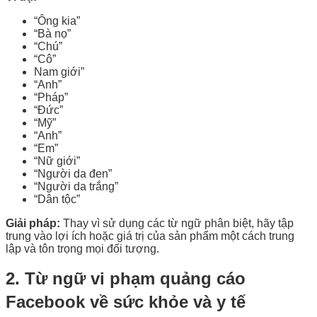
“Ông kia”
“Bà nọ”
“Chú”
“Cô”
Nam giới”
“Anh”
“Pháp”
“Đức”
“Mỹ”
“Anh”
“Em”
“Nữ giới”
“Người da đen”
“Người da trắng”
“Dân tộc”
Giải pháp:
Thay vì sử dụng các từ ngữ phân biệt, hãy tập
trung vào lợi ích hoặc giá trị của sản phẩm một cách trung
lập và tôn trọng mọi đối tượng.
2. Từ ngữ vi phạm quảng cáo
Facebook về sức khỏe và y tế