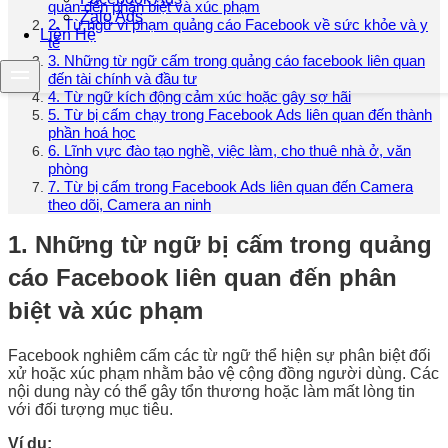
quan đến phân biệt và xúc phạm
Zalo Ads
2. Từ ngữ vi phạm quảng cáo Facebook về sức khỏe và y
Liên Hệ
tế
3. Những từ ngữ cấm trong quảng cáo facebook liên quan
đến tài chính và đầu tư
4. Từ ngữ kích động cảm xúc hoặc gây sợ hãi
5. Từ bị cấm chạy trong Facebook Ads liên quan đến thành
phần hoá học
6. Lĩnh vực đào tạo nghề, việc làm, cho thuê nhà ở, văn
phòng
7. Từ bị cấm trong Facebook Ads liên quan đến Camera
theo dõi, Camera an ninh
1. Những từ ngữ bị cấm trong quảng
cáo Facebook liên quan đến phân
biệt và xúc phạm
Facebook nghiêm cấm các từ ngữ thể hiện sự phân biệt đối
xử hoặc xúc phạm nhằm bảo vệ cộng đồng người dùng. Các
nội dung này có thể gây tổn thương hoặc làm mất lòng tin
với đối tượng mục tiêu.
Ví dụ: