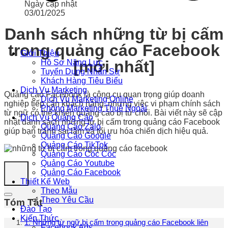
Ngày cập nhật
03/01/2025
Danh sách những từ bị cấm
trong quảng cáo Facebook
Giới Thiệu
[mới nhất]
Hồ Sơ Năng Lực
Tuyển Dụng Nhân Sự
Khách Hàng Tiêu Biểu
Dịch Vụ Marketing
Quảng cáo Facebook là công cụ quan trọng giúp doanh
Dịch Vụ Marketing Online
nghiệp tiếp cận khách hàng, nhưng việc vi phạm chính sách
Phòng Marketing Thuê Ngoài
từ ngữ có thể khiến quảng cáo bị từ chối. Bài viết này sẽ cập
Dịch Vụ Quảng Cáo
nhật danh sách những từ bị cấm trong quảng cáo Facebook
Quảng Cáo Zalo
giúp bạn tránh sai lầm và tối ưu hóa chiến dịch hiệu quả.
Quảng Cáo Google
Quảng Cáo TikTok
Quảng Cáo Cốc Cốc
Quảng Cáo Youtube
Quảng Cáo Facebook
Thiết Kế Web
Theo Mẫu
Theo Yêu Cầu
Tóm Tắt
Đào Tạo
Kiến Thức
1. Những từ ngữ bị cấm trong quảng cáo Facebook liên
Facebook Ads