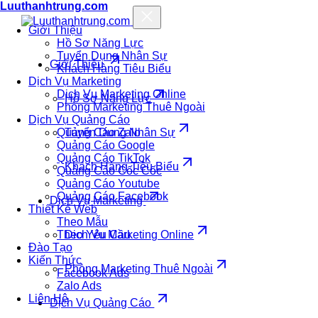
Luuthanhtrung.com
Giới Thiệu
Hồ Sơ Năng Lực
Tuyển Dụng Nhân Sự
Giới Thiệu
Khách Hàng Tiêu Biểu
Dịch Vụ Marketing
Dịch Vụ Marketing Online
Hồ Sơ Năng Lực
Phòng Marketing Thuê Ngoài
Dịch Vụ Quảng Cáo
Quảng Cáo Zalo
Tuyển Dụng Nhân Sự
Quảng Cáo Google
Quảng Cáo TikTok
Khách Hàng Tiêu Biểu
Quảng Cáo Cốc Cốc
Quảng Cáo Youtube
Quảng Cáo Facebook
Dịch Vụ Marketing
Thiết Kế Web
Theo Mẫu
Theo Yêu Cầu
Dịch Vụ Marketing Online
Đào Tạo
Kiến Thức
Phòng Marketing Thuê Ngoài
Facebook Ads
Zalo Ads
Liên Hệ
Dịch Vụ Quảng Cáo