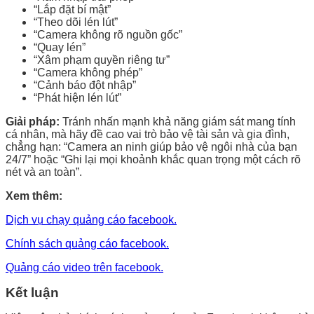
“Lắp đặt bí mật”
“Theo dõi lén lút”
“Camera không rõ nguồn gốc”
“Quay lén”
“Xâm phạm quyền riêng tư”
“Camera không phép”
“Cảnh báo đột nhập”
“Phát hiện lén lút”
Giải pháp:
Tránh nhấn mạnh khả năng giám sát mang tính
cá nhân, mà hãy đề cao vai trò bảo vệ tài sản và gia đình,
chẳng hạn: “Camera an ninh giúp bảo vệ ngôi nhà của bạn
24/7” hoặc “Ghi lại mọi khoảnh khắc quan trọng một cách rõ
nét và an toàn”.
Xem thêm:
Dịch vụ chạy quảng cáo facebook.
Chính sách quảng cáo facebook.
Quảng cáo video trên facebook.
Kết luận