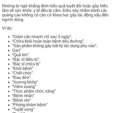
Những từ ngữ khẳng định hiệu quả tuyệt đối hoặc gây hiểu
lầm về sức khỏe, y tế đều bị cấm. Điều này nhằm tránh các
quảng cáo không có căn cứ khoa học gây tác động xấu đến
người dùng.
Ví dụ:
“
Giảm cân nhanh chỉ sau 3 ngày”.
“Chữa khỏi hoàn toàn bệnh tiểu đường”.
“Sản phẩm không gây bất kỳ tác dụng phụ nào”.
Gan”
“Quả tim”
“Bác sĩ điều trị”
“Bác sĩ chữa trị”
“Khỏi bệnh”
“Chết chóc”
“Đau đớn”
“Xương khớp”
“Viêm xoang”
“Thực phẩm chức năng”
“Bệnh nhân”
“Bệnh nhi”
“Phòng khám bệnh”
“Tuyệt vọng”