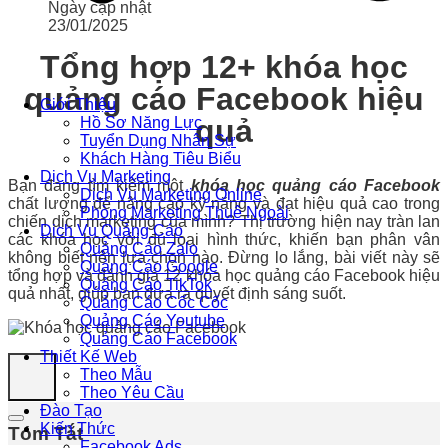
Ngày cập nhật
23/01/2025
Tổng hợp 12+ khóa học
quảng cáo Facebook hiệu
Giới Thiệu
quả
Hồ Sơ Năng Lực
Tuyển Dụng Nhân Sự
Khách Hàng Tiêu Biểu
Dịch Vụ Marketing
Bạn đang tìm kiếm một
khóa học quảng cáo Facebook
Dịch Vụ Marketing Online
chất lượng để nâng cao kỹ năng
và đạt hiệu quả cao trong
Phòng Marketing Thuê Ngoài
chiến dịch marketing của mình? Thị trường hiện nay tràn lan
Dịch Vụ Quảng Cáo
các khóa học với đủ loại hình thức, khiến bạn phân vân
Quảng Cáo Zalo
không biết nên lựa chọn nào. Đừng lo lắng, bài viết này sẽ
Quảng Cáo Google
tổng hợp và đánh giá 12 khóa học quảng cáo Facebook hiệu
Quảng Cáo TikTok
quả nhất, giúp bạn đưa ra quyết định sáng suốt.
Quảng Cáo Cốc Cốc
Quảng Cáo Youtube
Quảng Cáo Facebook
Thiết Kế Web
Theo Mẫu
Theo Yêu Cầu
Đào Tạo
Kiến Thức
Tóm Tắt
Facebook Ads