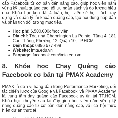
cáo Facebook từ cơ bản đến nâng cao, giúp học viên nắm
vững kỹ thuật quảng cáo, tối ưu ngân sách và đo lường hiệu
quả. Khóa học kéo dài 4 tuần, học viên sẽ học cách xây
dựng và quản lý tài khoản quảng cáo, tạo nội dung hấp dẫn
và phân tích đối tượng mục tiêu.
Học phí:
6.500.000đ/học viên
Địa chỉ:
Tòa nhà Charmington La Pointe, Tầng 4, 181
Cao Thắng, Phường 12, Quận 10, TP.HCM
Điện thoại:
0896 677 499
Website:
imta.edu.vn
Fanpage:
facebook.com/imta.edu.vn
8. Khóa học Chạy Quảng cáo
Facebook cơ bản tại PMAX Academy
PMAX là đơn vị hàng đầu trong Performance Marketing, đối
tác chiến lược của Google và Facebook, và PMAX Academy
là trung tâm dạy quảng cáo Facebook uy tín tại TP.HCM.
Khóa học chuyên sâu tại đây giúp học viên nắm vững kỹ
năng quảng cáo từ cơ bản đến nâng cao, với cơ hội thực
hiện dự án thực tế.