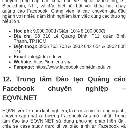
chuyên cung cấp các khóa học về Digital Marketing, AI,
Blockchain, NFT, và đặc biệt nổi bật với khóa học chạy
quảng cáo Facebook. Giảng viên là các chuyên gia đầu
ngành với nhiều năm kinh nghiệm làm việc cùng các thương
hiệu lớn.
Học phí:
9,000,000đ (Giảm 10% 8.100.000đ)
Địa chỉ:
Số 310 Lê Quang Định, P11, quận Bình
Thạnh, TP.HCM
Điện thoại:
0906 763 703 & 0932 042 654 & 0902 808
146
Email:
info@idm.edu.vn
Website:
https://idm.edu.vn/
Fanpage:
https://www.facebook.com/idm.edu.vn
12. Trung tâm Đào tạo Quảng cáo
Facebook chuyên nghiệp –
EQVN.NET
EQVN, với 17 năm kinh nghiệm, là đơn vị uy tín trong ngành,
chuyên cập nhật xu hướng Facebook Ads mới nhất. Trung
tâm đào tạo EQVN.NET sử dụng phương pháp hiện đại,
chia sẻ case study thực tế và giáo trình từ Facebook và