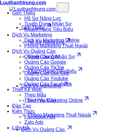
Luuthanhtrung.com
Giới Thiệu
Hồ Sơ Năng Lực
Tuyển Dụng Nhân Sự
Giới Thiệu
Khách Hàng Tiêu Biểu
Dịch Vụ Marketing
Dịch Vụ Marketing Online
Hồ Sơ Năng Lực
Phòng Marketing Thuê Ngoài
Dịch Vụ Quảng Cáo
Quảng Cáo Zalo
Tuyển Dụng Nhân Sự
Quảng Cáo Google
Quảng Cáo TikTok
Khách Hàng Tiêu Biểu
Quảng Cáo Cốc Cốc
Quảng Cáo Youtube
Quảng Cáo Facebook
Dịch Vụ Marketing
Thiết Kế Web
Theo Mẫu
Theo Yêu Cầu
Dịch Vụ Marketing Online
Đào Tạo
Kiến Thức
Phòng Marketing Thuê Ngoài
Facebook Ads
Zalo Ads
Liên Hệ
Dịch Vụ Quảng Cáo