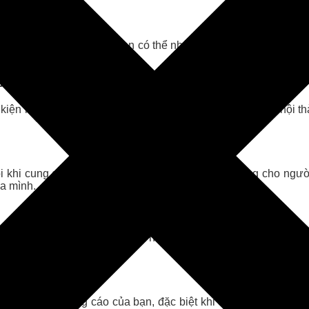
ài khoản quảng cáo. Bạn có thể nhận voucher này khi đăng ký
.
ebook
iện hoặc hợp tác với các đối tác. Tham gia các sự kiện, hội th
đôi khi cung cấp voucher quảng cáo như phần thưởng cho ngườ
a mình.
p voucher cho khách hàng của họ như một phần của dịch vụ. Nếu
ản Lý Quảng Cáo
g tài khoản quảng cáo của bạn, đặc biệt khi có các chương trì