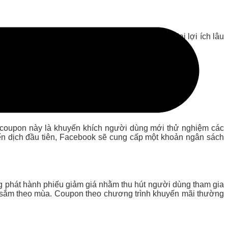
ảm thấy việc thử nghiệm và tối ưu hóa sẽ mang lại lợi ích lâu
a coupon này là khuyến khích người dùng mới thử nghiệm các
iến dịch đầu tiên, Facebook sẽ cung cấp một khoản ngân sách
g phát hành phiếu giảm giá nhằm thu hút người dùng tham gia
a sắm theo mùa. Coupon theo chương trình khuyến mãi thường