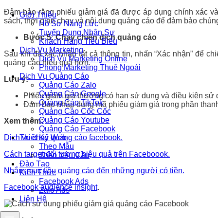
Đảm bảo rằng phiếu giảm giá đã được áp dụng chính xác và s
Giới Thiệu
sách, thời gian chạy và nội dung quảng cáo để đảm bảo chúng
Hồ Sơ Năng Lực
Tuyển Dụng Nhân Sự
Bước 5: Chạy chiến dịch quảng cáo
Khách Hàng Tiêu Biểu
Dịch Vụ Marketing
Sau khi đã xác nhận tất cả thông tin, nhấn “Xác nhận” để chi
Dịch Vụ Marketing Online
quảng cáo hiệu quả hơn.
Phòng Marketing Thuê Ngoài
Dịch Vụ Quảng Cáo
Lưu ý:
Quảng Cáo Zalo
Quảng Cáo Google
Phiếu giảm giá thường có hạn sử dụng và điều kiện sử d
Quảng Cáo TikTok
Đảm bảo nhập đúng mã phiếu giảm giá trong phần thanh
Quảng Cáo Cốc Cốc
Quảng Cáo Youtube
Xem thêm:
Quảng Cáo Facebook
Dịch vụ chạy quảng cáo facebook.
Thiết Kế Web
Theo Mẫu
Cách target đối tượng hiệu quả trên Faceboook.
Theo Yêu Cầu
Đào Tạo
Nhắm mục tiêu quảng cáo đến những người có tiền.
Kiến Thức
Facebook Ads
Facebook audience insight
.
Zalo Ads
Liên Hệ