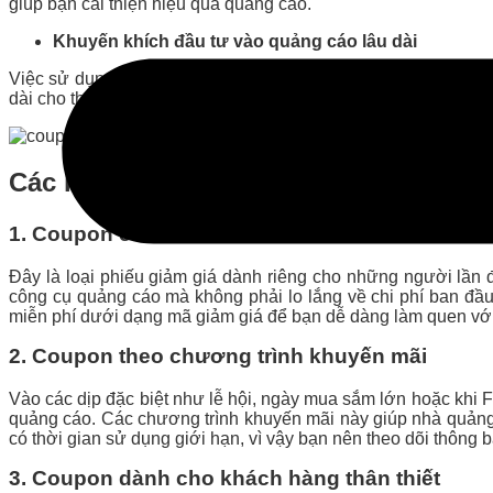
giúp bạn cải thiện hiệu quả quảng cáo.
Khuyến khích đầu tư vào quảng cáo lâu dài
Việc sử dụng phiếu giảm giá cũng có thể tạo động lực cho các
dài cho thương hiệu.
Các loại Coupon Facebook Ads
1. Coupon cho tài khoản mới
Đây là loại phiếu giảm giá dành riêng cho những người lần
công cụ quảng cáo mà không phải lo lắng về chi phí ban đầu
miễn phí dưới dạng mã giảm giá để bạn dễ dàng làm quen với
2. Coupon theo chương trình khuyến mãi
Vào các dịp đặc biệt như lễ hội, ngày mua sắm lớn hoặc khi
quảng cáo. Các chương trình khuyến mãi này giúp nhà quảng
có thời gian sử dụng giới hạn, vì vậy bạn nên theo dõi thông
3. Coupon dành cho khách hàng thân thiết