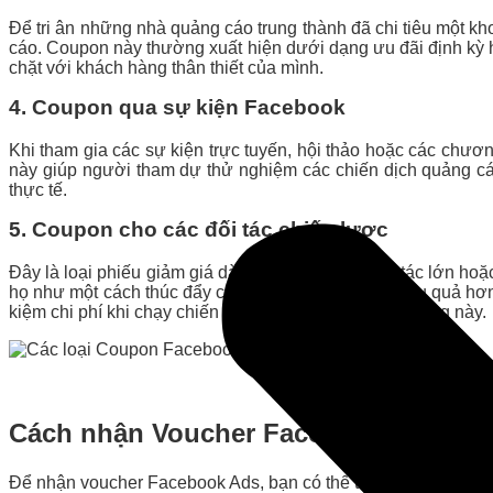
Để tri ân những nhà quảng cáo trung thành đã chi tiêu một k
cáo. Coupon này thường xuất hiện dưới dạng ưu đãi định kỳ h
chặt với khách hàng thân thiết của mình.
4. Coupon qua sự kiện Facebook
Khi tham gia các sự kiện trực tuyến, hội thảo hoặc các chư
này giúp người tham dự thử nghiệm các chiến dịch quảng cá
thực tế.
5. Coupon cho các đối tác chiến lược
Đây là loại phiếu giảm giá dành riêng cho các đối tác lớn h
họ như một cách thúc đẩy chiến lược quảng cáo hiệu quả hơn
kiệm chi phí khi chạy chiến dịch quảng cáo trên nền tảng này.
Cách nhận Voucher Facebook Ads
Để nhận voucher Facebook Ads, bạn có thể thực hiện các các