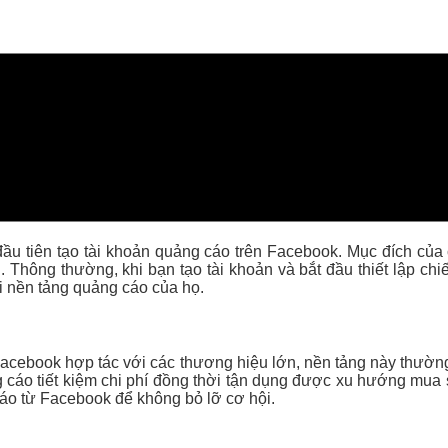
 nhà quảng cáo đầu tư vào quảng cáo lâu dài, đặc biệt khi họ c
 đầu tiên tạo tài khoản quảng cáo trên Facebook. Mục đích củ
. Thông thường, khi bạn tạo tài khoản và bắt đầu thiết lập ch
 nền tảng quảng cáo của họ.
 Facebook hợp tác với các thương hiệu lớn, nền tảng này thườn
 cáo tiết kiệm chi phí đồng thời tận dụng được xu hướng mu
 báo từ Facebook để không bỏ lỡ cơ hội.