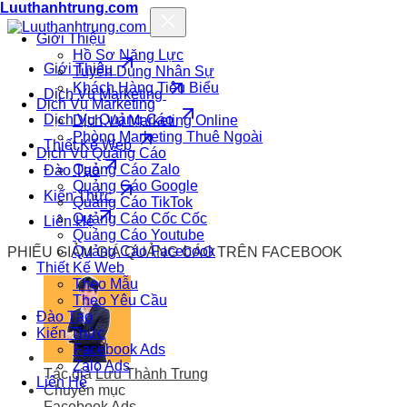
Luuthanhtrung.com
Giới Thiệu
Hồ Sơ Năng Lực
Giới Thiệu
Tuyển Dụng Nhân Sự
Khách Hàng Tiêu Biểu
Dịch Vụ Marketing
Dịch Vụ Marketing
Dịch Vụ Quảng Cáo
Dịch Vụ Marketing Online
Phòng Marketing Thuê Ngoài
Thiết Kế Web
Dịch Vụ Quảng Cáo
Quảng Cáo Zalo
Đào Tạo
Quảng Cáo Google
Kiến Thức
Quảng Cáo TikTok
Quảng Cáo Cốc Cốc
Liên Hệ
Quảng Cáo Youtube
Quảng Cáo Facebook
PHIẾU GIẢM GIÁ QUẢNG CÁO TRÊN FACEBOOK
Thiết Kế Web
Theo Mẫu
Theo Yêu Cầu
Đào Tạo
Kiến Thức
Facebook Ads
Zalo Ads
Tác giả
Lưu Thành Trung
Liên Hệ
Chuyên mục
Facebook Ads