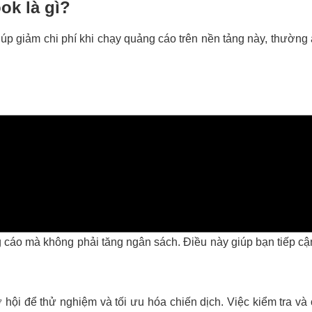
ok là gì?
úp giảm chi phí khi chạy quảng cáo trên nền tảng này, thường
h cho các nhà quảng cáo mới hoặc các chiến dịch thử nghiệm. V
quảng cáo khác nhau, từ lựa chọn đối tượng mục tiêu đến nội d
g cáo mà không phải tăng ngân sách. Điều này giúp bạn tiếp c
 hội để thử nghiệm và tối ưu hóa chiến dịch. Việc kiểm tra và 