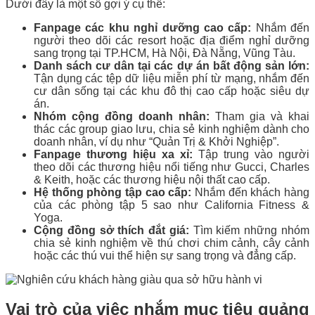
Dưới đây là một số gợi ý cụ thể:
Fanpage các khu nghỉ dưỡng cao cấp:
Nhắm đến
người theo dõi các resort hoặc địa điểm nghỉ dưỡng
sang trọng tại TP.HCM, Hà Nội, Đà Nẵng, Vũng Tàu.
Danh sách cư dân tại các dự
án bất động sản lớn:
Tận dụng các tệp dữ liệu miễn phí từ mạng, nhắm đến
cư dân sống tại các khu đô thị cao cấp hoặc siêu dự
án.
Nhóm cộng đồng doanh nhân:
Tham gia và khai
thác các group giao lưu, chia sẻ kinh nghiệm dành cho
doanh nhân, ví dụ như “Quản Trị & Khởi Nghiệp”.
Fanpage thương hiệu xa xỉ:
Tập trung vào người
theo dõi các thương hiệu nổi tiếng như Gucci, Charles
& Keith, hoặc các thương hiệu nội thất cao cấp.
Hệ thống phòng tập cao cấp:
Nhắm đến khách hàng
của các phòng tập 5 sao như California Fitness &
Yoga.
Cộng đồng sở thích đắt giá:
Tìm kiếm những nhóm
chia sẻ kinh nghiệm về thú chơi chim cảnh, cây cảnh
hoặc các thú vui thể hiện sự sang trọng và đẳng cấp.
Vai trò của việc nhắm mục tiêu quảng