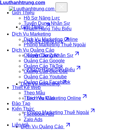
Luuthanhtrung.com
Giới Thiệu
Hồ Sơ Năng Lực
Tuyển Dụng Nhân Sự
Giới Thiệu
Khách Hàng Tiêu Biểu
Dịch Vụ Marketing
Dịch Vụ Marketing Online
Hồ Sơ Năng Lực
Phòng Marketing Thuê Ngoài
Dịch Vụ Quảng Cáo
Quảng Cáo Zalo
Tuyển Dụng Nhân Sự
Quảng Cáo Google
Quảng Cáo TikTok
Khách Hàng Tiêu Biểu
Quảng Cáo Cốc Cốc
Quảng Cáo Youtube
Quảng Cáo Facebook
Dịch Vụ Marketing
Thiết Kế Web
Theo Mẫu
Theo Yêu Cầu
Dịch Vụ Marketing Online
Đào Tạo
Kiến Thức
Phòng Marketing Thuê Ngoài
Facebook Ads
Zalo Ads
Liên Hệ
Dịch Vụ Quảng Cáo