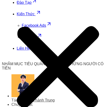
Đào Tạo
Kiến Thức
Facebook Ads
Zalo Ads
Liên Hệ
NHẮM MỤC TIÊU QUẢNG CÁO ĐẾN NHỮNG NGƯỜI CÓ
TIỀN
Tác giả
Lưu Thành Trung
Chuyên mục