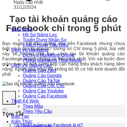
Ngày cập nhật
31/12/2024
Tạo tài khoản quảng cáo
Facebook chỉ trong 5 phút
Giới Thiệu
Hồ Sơ Năng Lực
Tuyển Dụng Nhân Sự
Bạn muốn bắt đầu quảng cáo trên Facebook nhưng chưa
Khách Hàng Tiêu Biểu
biết cách tạo tài khoản? Đừng lo! Chỉ trong 5 phút, bài viết
Dịch Vụ Marketing
này sẽ hướng dẫn bạn cách tạo tài khoản quảng cáo
Dịch Vụ Marketing Online
Facebook nhanh chóng và hiệu quả nhất. Với vài bước đơn
Phòng Marketing Thuê Ngoài
giản, bạn sẽ sẵn sàng tiếp cận hàng triệu khách hàng tiềm
Dịch Vụ Quảng Cáo
năng. Khám phá ngay để không bỏ lỡ cơ hội kinh doanh đột
Quảng Cáo Zalo
phá!
Quảng Cáo Google
Quảng Cáo TikTok
Quảng Cáo Cốc Cốc
Quảng Cáo Youtube
Quảng Cáo Facebook
Thiết Kế Web
Theo Mẫu
Theo Yêu Cầu
Tóm Tắt
Đào Tạo
Kiến Thức
Tài khoản quảng cáo Facebook là gì?
Facebook Ads