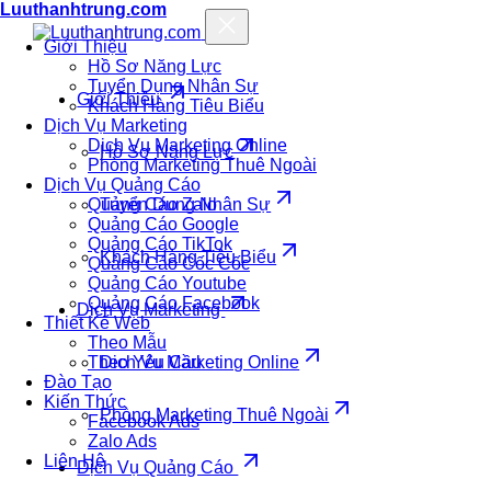
Luuthanhtrung.com
Giới Thiệu
Hồ Sơ Năng Lực
Tuyển Dụng Nhân Sự
Giới Thiệu
Khách Hàng Tiêu Biểu
Dịch Vụ Marketing
Dịch Vụ Marketing Online
Hồ Sơ Năng Lực
Phòng Marketing Thuê Ngoài
Dịch Vụ Quảng Cáo
Quảng Cáo Zalo
Tuyển Dụng Nhân Sự
Quảng Cáo Google
Quảng Cáo TikTok
Khách Hàng Tiêu Biểu
Quảng Cáo Cốc Cốc
Quảng Cáo Youtube
Quảng Cáo Facebook
Dịch Vụ Marketing
Thiết Kế Web
Theo Mẫu
Theo Yêu Cầu
Dịch Vụ Marketing Online
Đào Tạo
Kiến Thức
Phòng Marketing Thuê Ngoài
Facebook Ads
Zalo Ads
Liên Hệ
Dịch Vụ Quảng Cáo