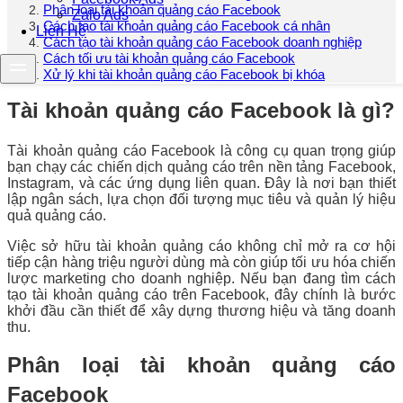
Phân loại tài khoản quảng cáo Facebook
Zalo Ads
Cách tạo tài khoản quảng cáo Facebook cá nhân
Liên Hệ
Cách tạo tài khoản quảng cáo Facebook doanh nghiệp
Cách tối ưu tài khoản quảng cáo Facebook
Xử lý khi tài khoản quảng cáo Facebook bị khóa
Tài khoản quảng cáo Facebook là gì?
Tài khoản quảng cáo Facebook là công cụ quan trọng giúp
bạn chạy các chiến dịch quảng cáo trên nền tảng Facebook,
Instagram, và các ứng dụng liên quan. Đây là nơi bạn thiết
lập ngân sách, lựa chọn đối tượng mục tiêu và quản lý hiệu
quả quảng cáo.
Việc sở hữu tài khoản quảng cáo không chỉ mở ra cơ hội
tiếp cận hàng triệu người dùng mà còn giúp tối ưu hóa chiến
lược marketing cho doanh nghiệp. Nếu bạn đang tìm cách
tạo tài khoản quảng cáo trên Facebook, đây chính là bước
khởi đầu cần thiết để xây dựng thương hiệu và tăng doanh
thu.
Phân loại tài khoản quảng cáo
Facebook